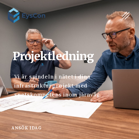
Projektledning
Vi är spindeln i nätet i dina
infrastrukturprojekt med
spetskompetens inom järnväg.
ANSÖK IDAG